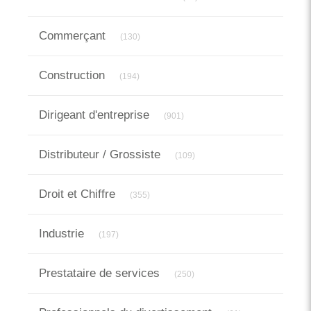
Articles Count
Commerçant
(130)
Articles Count
Construction
(194)
Articles Count
Dirigeant d'entreprise
(901)
Articles Count
Distributeur / Grossiste
(109)
Articles Count
Droit et Chiffre
(355)
Articles Count
Industrie
(197)
Articles Count
Prestataire de services
(250)
Articles Count