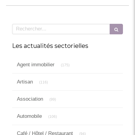
Rechercher
Les actualités sectorielles
Articles Count
Agent immobilier
(175)
Articles Count
Artisan
(116)
Articles Count
Association
(99)
Articles Count
Automobile
(106)
Articles Count
Café / Hôtel / Restaurant
(94)